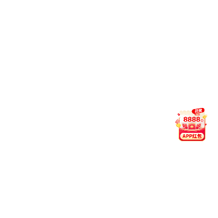
整体来看，对于该事件不同声音交织着，既有期待，
也有担忧。这恰恰体现出了公众对勒布朗·詹姆斯巨大
影响力的一种认可。在这个信息时代，人们对运动员
的人设期望愈发複杂化，这也加大了他们在职业生涯
末期所需承受压力。
4、未来发展展望
关于勒布朗·詹姆斯未来的发展方向，目前还没有明确
的信息。但从整体趋势来看，有几个方向值得关注。
一方面，再次夺冠无疑是每位优秀运动员心中的梦
想。如果湖人队能够加强阵容，那么以现有实力再冲
击一次总冠军显然是一个诱人的目标；另一方面，如
果团队重建期间无法实现这一目标，则很可能促使其
考虑退役或者寻求新的挑战，例如加盟其他有潜力争