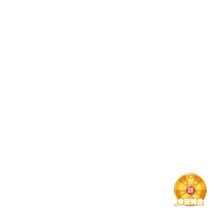
导作用，也是他必须面对的重要课题。
此外，球队管理层对于球队未来发展的规划同样会影
响到詹姆斯的决定。如果球队能够围绕他构建一支具
有竞争力的阵容，那么留队继续征战下去便是一个可
行之选。然而，如果球队陷入重建阶段，那么这可能
会促使他考虑其他选项，包括转会或直接选择退役。
与此同时，不论是在职场还是生活中，每个运动员都
要面临转型的问题。对于即将步入退役阶段的詹姆斯
来说，他拥有丰富的人脉资源及商业头脑，可以选择
进军体育管理或媒体行业，为后续发展铺平道路。因
此，无论是继续打球还是转型发展，都存在一定机
会。