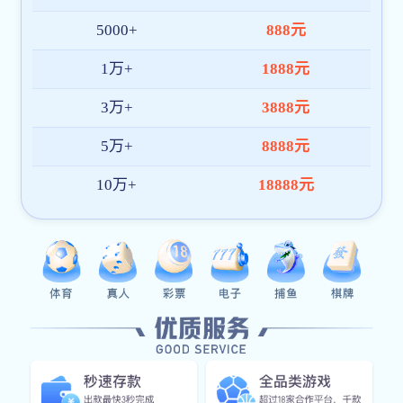
影响以及未来展望，力求全面呈现这场精彩对决带来
的视觉盛宴与思考。
1、赛事背景与重要性
本赛季结束前，各支球队都在全力以赴地争取更好的
排名，尤其是三号种子席位对于后续晋级形势至关重
要。湖矿狼火队和雷勇队作为联赛中的劲旅，此役不
仅是一场常规赛，更是直接关系到季后赛走向的重要
战斗。这种紧迫感使得赛事氛围愈显浓厚。
湖矿狼火队在过去几个赛季中表现抢眼，曾多次闯入
季后赛，并且拥有丰富的大赛经验。他们希望通过取
得三号种子的位置来获得更有利的晋级机会。而雷勇
队同样不甘示弱，他们有着强烈的竞争意识，希望能
够打破历史记录，再创辉煌。