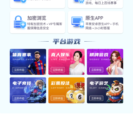
因此，这场对决不仅仅是分数上的较量，更是两支球
队文化、精神层面的比拼。球迷们对此充满期待，纷
纷涌入球场，为自己的支持者加油助威，共同见证这
一历史时刻。
2、湖矿狼火队特点分析
湖矿狼火队在本赛季展现出了极为稳定的表现，他们
不仅拥有深厚的人才储备，还有高效的战术体系。球
队主教练根据对手特点制定了针对性的战术，使得每
一名球员都能发挥出最佳状态。这种精细化管理让他
们在关键时刻总能做出正确选择。
此外，球队内存在几名关键球员，如核心控卫和锋线
得分手，他们具备极强的得分能力和组织能力，是球