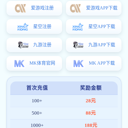
卡瓦哈尔或将缺席世界杯皇马
生涯恐已画上句号
2026-06-29 13:10
30 次阅读
首页
/
体育快讯
卡瓦哈尔，这位西班牙足球运动员，自2013年加盟皇
家马德里以来，一直是球队的主力右后卫。然而，近
期关于他可能缺席即将到来的世界杯的消息引发了广
泛关注。此事不仅关系到卡瓦哈尔个人的职业生涯，
也可能意味着他的皇马生涯即将画上句号。在本文
中，将从四个方面深入探讨这一话题，包括卡瓦哈尔
的伤病情况、对国家队的影响、对皇马的贡献以及未
来的发展方向。通过这些分析，我们可以更全面地理