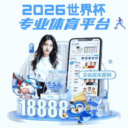
立即注册
leyu乐鱼在线登录入口
带您
畅享全球体育盛事
专业平台，数据精准，
高清直播
覆盖热门体育项
目。
聚焦足球、篮球、电竞等赛事，
每日内容实时更
新
。
极速访问
下载APP