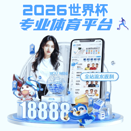
立即注册
leyu乐鱼在线登录入口
带您畅
享全球体育盛事
专业平台，数据精准，
高清直播
覆盖热门体育项
目。
聚焦足球、篮球、电竞等赛事，
每日内容实时更
新
。
极速访问
下载APP