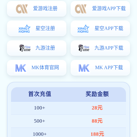
关于我们
leyu乐鱼在线登录入口 是面向全球体育爱好者的综合服务平台，
致力于打造一个集数据服务、赛事直播与移动体验于一体的专业
生态系统。团队成员拥有丰富的行业背景，平台以稳定性与高可